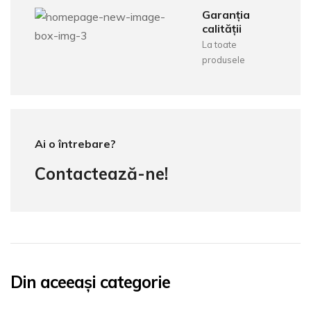
Garanția
calității
La toate
produsele
Ai o întrebare?
Contactează-ne!
Din aceeași categorie