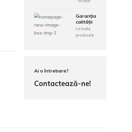
locație
Garanția
calității
La toate
produsele
Ai o întrebare?
Contactează-ne!