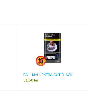
PALL MALL EXTRA CUT BLACK
MARLBO
31,50
lei
29,50
le