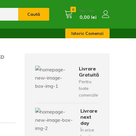
0
Your Cart
Caută
0,00
lei
Istoric Comenzi
ED
Livrare
Gratuită
Pentru
toate
comenzile
Livrare
next
day
În orice