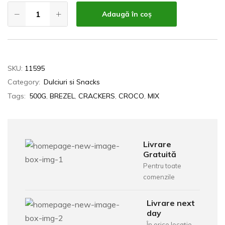
Adaugă în coș
SKU:
11595
Category:
Dulciuri si Snacks
Tags:
500G
,
BREZEL
,
CRACKERS
,
CROCO
,
MIX
Livrare
Gratuită
Pentru toate
comenzile
Livrare next
day
În orice locație