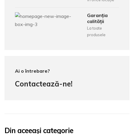
Garanția
calității
La toate
produsele
Ai o întrebare?
Contactează-ne!
Din aceeași categorie