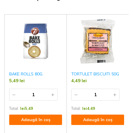
BAKE ROLLS 80G
TORTULET BISCUITI 50G
5,49
lei
4,49
lei
Total:
lei
5.49
Total:
lei
4.49
Adaugă în coș
Adaugă în coș