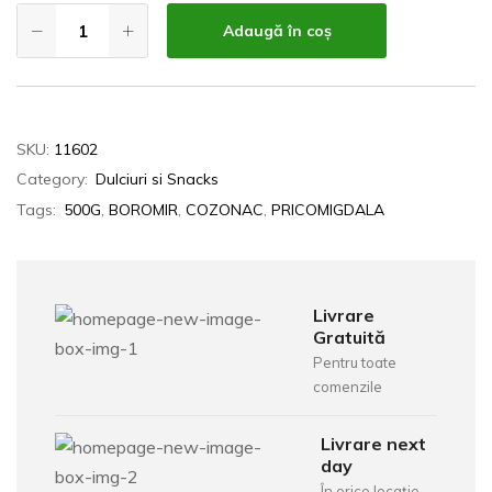
Adaugă în coș
SKU:
11602
Category:
Dulciuri si Snacks
Tags:
500G
,
BOROMIR
,
COZONAC
,
PRICOMIGDALA
Livrare
Gratuită
Pentru toate
comenzile
Livrare next
day
În orice locație