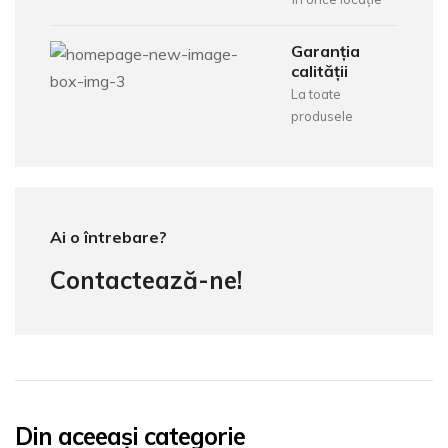
Garanția
calității
La toate
produsele
Ai o întrebare?
Contactează-ne!
Din aceeași categorie