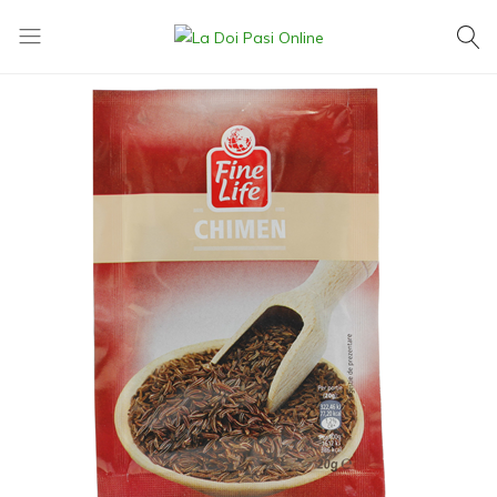
La
Exact
Doi
ce
Pasi
îți
Online
dorești,
la
cel
mai
mic
preț