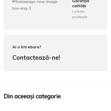
Garanția
calității
La toate
produsele
Ai o întrebare?
Contactează-ne!
Din aceeași categorie