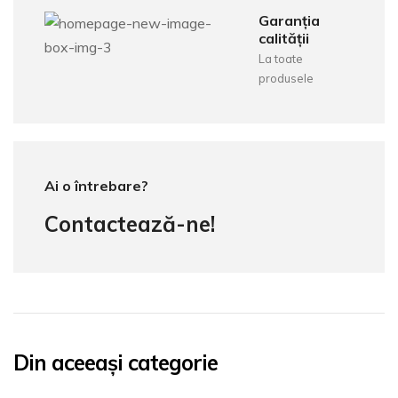
Garanția
calității
La toate
produsele
Ai o întrebare?
Contactează-ne!
Din aceeași categorie