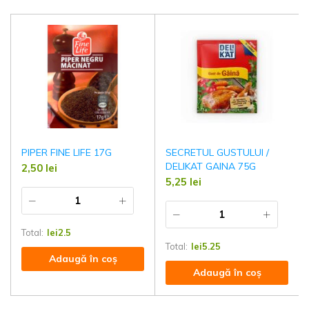
PIPER FINE LIFE 17G
SECRETUL GUSTULUI /
DELIKAT GAINA 75G
2,50
lei
5,25
lei
Total:
lei
2.5
Total:
lei
5.25
Adaugă în coș
Adaugă în coș