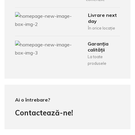
Livrare next
day
În orice locație
Garanția
calității
La toate
produsele
Ai o întrebare?
Contactează-ne!