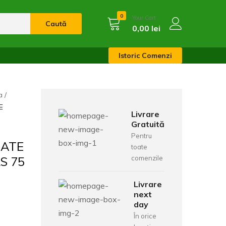
0
Your Cart
Caută
0,00
lei
Istoric Comenzi
a
E
Livrare
Gratuită
Pentru
GATE
toate
S 75
comenzile
Livrare
next
day
În orice