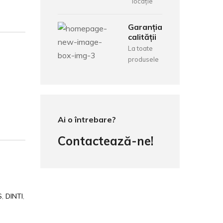
locație
Garanția
calității
La toate
produsele
Ai o întrebare?
Contactează-ne!
S
,
DINTI
,