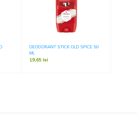
ED
DEODORANT STICK OLD SPICE 50
PASTA D
ML
75ML
19,65
lei
17,99
le