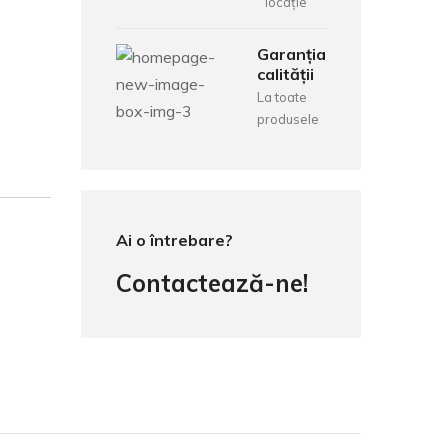
locație
Garanția
calității
La toate
produsele
Ai o întrebare?
Contactează-ne!