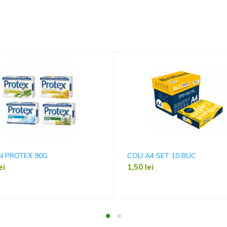
N PROTEX 90G
COLI A4 SET 10 BUC
ei
1,50
lei