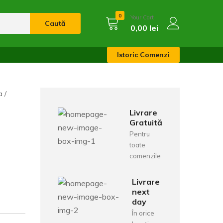
0
Your Cart
Caută
0,00
lei
Istoric Comenzi
a
Livrare
Gratuită
Pentru
toate
comenzile
Livrare
next
day
În orice