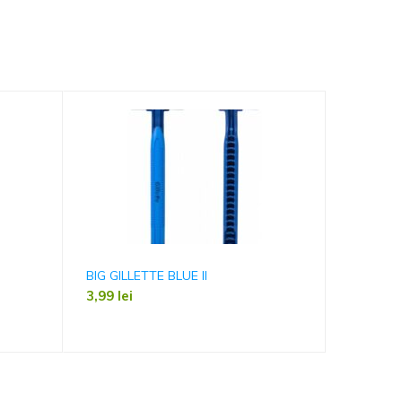
BIG GILLETTE BLUE II
TIMBRU 
3,99
lei
5,50
lei