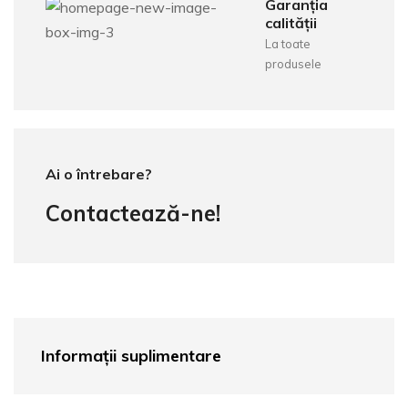
Garanția
calității
La toate
produsele
Ai o întrebare?
Contactează-ne!
Informații suplimentare