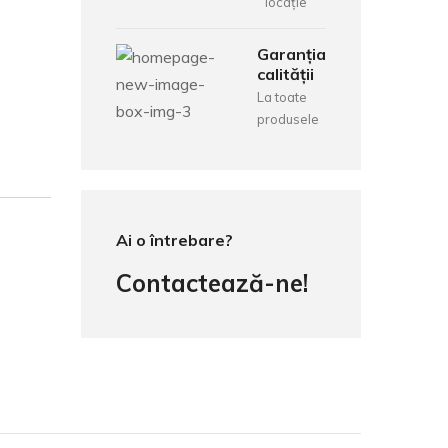
locație
Garanția
calității
La toate
produsele
Ai o întrebare?
Contactează-ne!