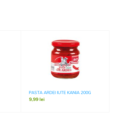
PASTA ARDEI IUTE KANIA 200G
PATRUNJE
9,99
lei
1,99
lei