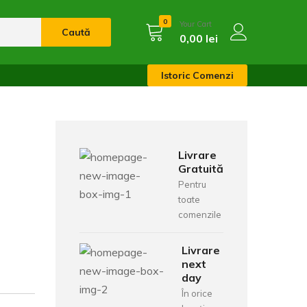
0
Your Cart
Caută
0,00
lei
Istoric Comenzi
Livrare
Gratuită
Pentru
toate
comenzile
Livrare
next
day
În orice