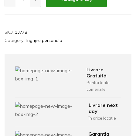
SKU:
13778
Category:
Ingrijire personala
Livrare
Gratuită
Pentru toate
comenzile
Livrare next
day
În orice locație
Garanția