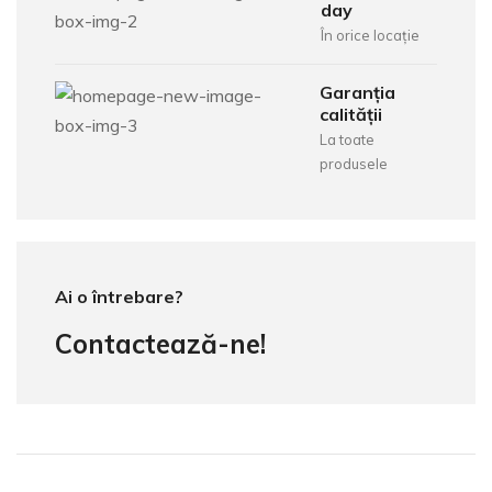
day
În orice locație
Garanția
calității
La toate
produsele
Ai o întrebare?
Contactează-ne!