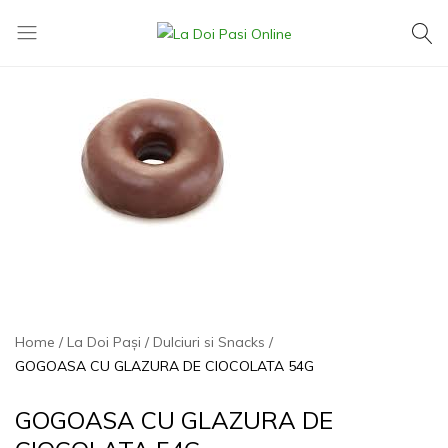
La
Exact
Doi
ce
Pasi
îți
Online
dorești,
la
cel
mai
mic
preț
Home
La Doi Pași
Dulciuri si Snacks
GOGOASA CU GLAZURA DE CIOCOLATA 54G
GOGOASA CU GLAZURA DE