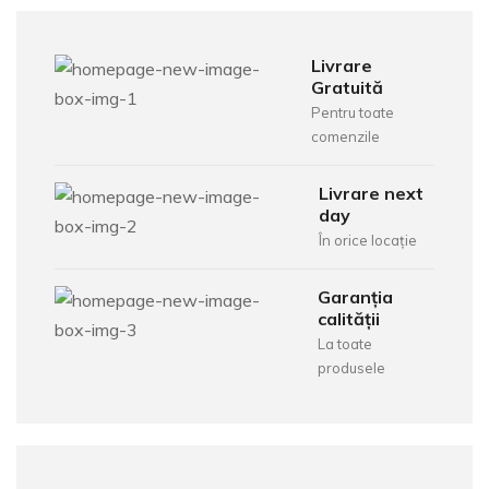
Livrare
Gratuită
Pentru toate
comenzile
Livrare next
day
În orice locație
Garanția
calității
La toate
produsele