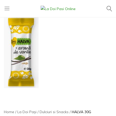
La
Exact
Doi
ce
Pasi
îți
Online
dorești,
la
cel
mai
mic
preț
Home
La Doi Pași
Dulciuri si Snacks
HALVA 30G