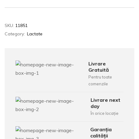
SKU:
11851
Category:
Lactate
Livrare
Gratuită
Pentru toate
comenzile
Livrare next
day
În orice locație
Garanția
calității