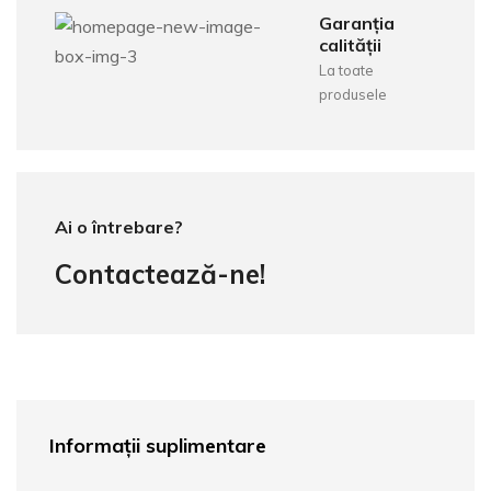
Garanția
calității
La toate
produsele
Ai o întrebare?
Contactează-ne!
Informații suplimentare