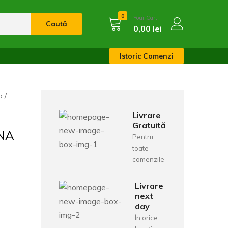
0
Your Cart
Caută
0,00
lei
Istoric Comenzi
a
Livrare
Gratuită
INA
Pentru
toate
comenzile
Livrare
next
day
În orice