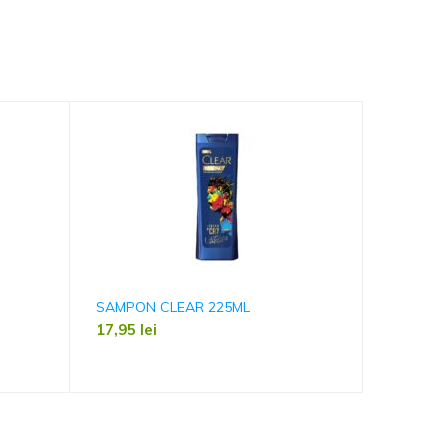
SAMPON CLEAR 225ML
BIG AST
17,95
lei
1,89
lei