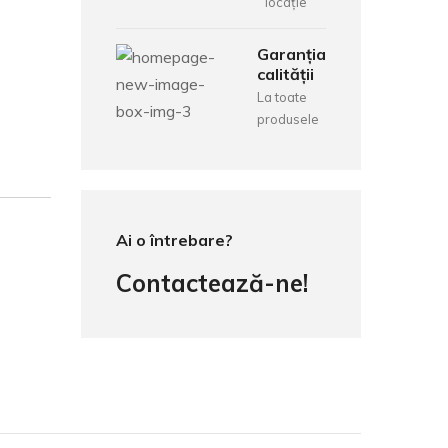
locație
Garanția
calității
La toate
produsele
Ai o întrebare?
Contactează-ne!