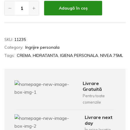
Adaugă în coș
SKU:
11235
Category:
Ingrijire personala
Tags:
CREMA
,
HIDRATANTA
,
IGIENA PERSONALA
,
NIVEA 75ML
Livrare
Gratuită
Pentru toate
comenzile
Livrare next
day
În orice locație