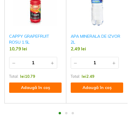
CAPPY GRAPEFRUIT
APA MINERALA DE IZVOR
ROSU 1.5L
2L
10,79
lei
2,49
lei
Total:
lei
10.79
Total:
lei
2.49
Adaugă în coș
Adaugă în coș