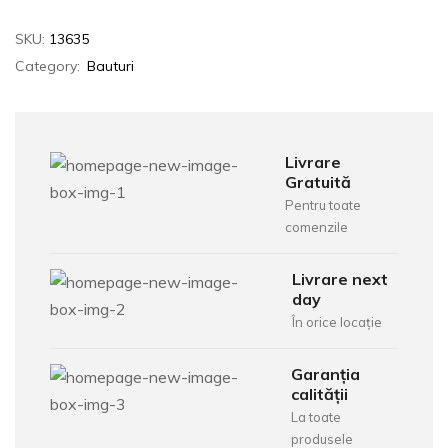
SKU:
13635
Category:
Bauturi
Livrare
Gratuită
Pentru toate
comenzile
Livrare next
day
În orice locație
Garanția
calității
La toate
produsele