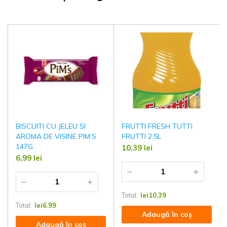
BISCUITI CU JELEU SI
FRUTTI FRESH TUTTI
AROMA DE VISINE PIM’S
FRUTTI 2.5L
147G
10,39
lei
6,99
lei
Total:
lei
10.39
Total:
lei
6.99
Adaugă în coș
Adaugă în coș