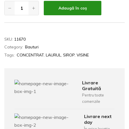
Adaugă în coș
SKU:
11670
Category:
Bauturi
Tags:
CONCENTRAT
,
LAURUL
,
SIROP
,
VISINE
Livrare
Gratuită
Pentru toate
comenzile
Livrare next
day
În orice locație