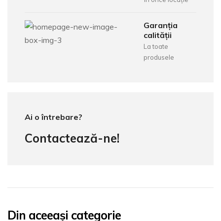
Garanția
calității
La toate
produsele
Ai o întrebare?
Contactează-ne!
Din aceeași categorie