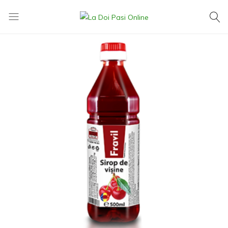
La
Exact
Doi
ce
Pasi
îți
Online
dorești,
la
cel
mai
mic
preț