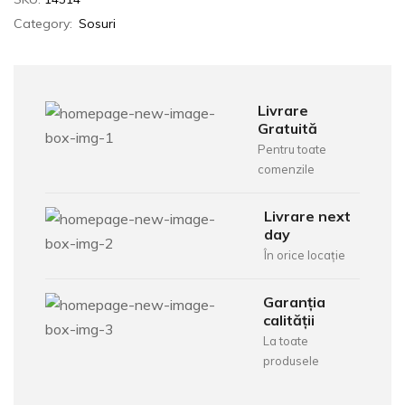
Category:
Sosuri
Livrare
Gratuită
Pentru toate
comenzile
Livrare next
day
În orice locație
Garanția
calității
La toate
produsele