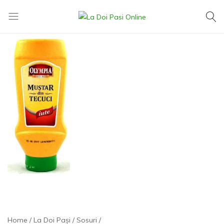
La
Exact
Doi
ce
Pasi
îți
Online
dorești,
la
cel
mai
mic
preț
Home
La Doi Pași
Sosuri