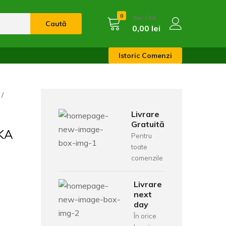
0
Your Cart
Caută
0,00
lei
Istoric Comenzi
Livrare
Gratuită
KA
Pentru
toate
comenzile
Livrare
next
day
În orice