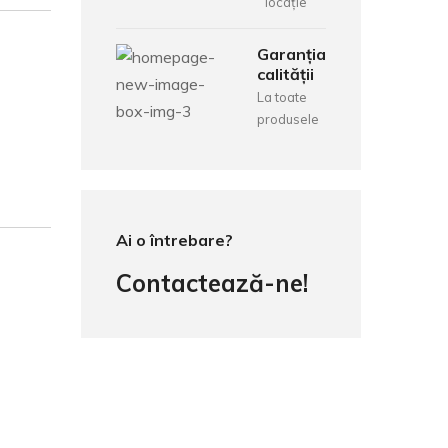
locație
Garanția
calității
La toate
produsele
Ai o întrebare?
Contactează-ne!