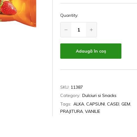
Quantity:
Adaugă în coș
SKU:
11387
Category:
Dulciuri si Snacks
Tags:
ALKA
,
CAPSUNI
,
CASEI
,
GEM
,
PRAJITURA
,
VANILIE