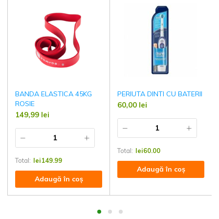
BANDA ELASTICA 45KG
PERIUTA DINTI CU BATERII
ROSIE
60,00
lei
149,99
lei
Total:
lei
60.00
Total:
lei
149.99
Adaugă în coș
Adaugă în coș