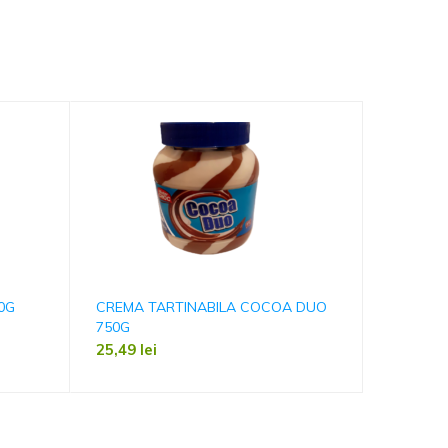
0G
CREMA TARTINABILA COCOA DUO
CROISS
750G
CIOCOL
25,49
lei
3,30
lei