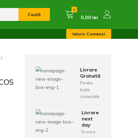
0
Your Cart
Caută
0,00
lei
Istoric Comenzi
Livrare
Gratuită
COS
Pentru
toate
comenzile
Livrare
next
day
În orice