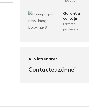
locație
Garanția
calității
La toate
produsele
Ai o întrebare?
Contactează-ne!