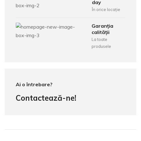
day
În orice locație
Garanția
calității
La toate
produsele
Ai o întrebare?
Contactează-ne!