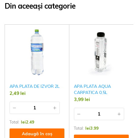
Din aceeași categorie
APA PLATA DE IZVOR 2L
APA PLATA AQUA
CARPATICA 0,5L
2,49
lei
3,99
lei
Total:
lei
2.49
Total:
lei
3.99
Adaugă în coș