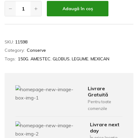
Adaugă în coș
SKU:
11598
Category:
Conserve
Tags:
150G
,
AMESTEC
,
GLOBUS
,
LEGUME
,
MEXICAN
Livrare
Gratuită
Pentru toate
comenzile
Livrare next
day
În orice locație