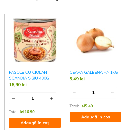
FASOLE CU CIOLAN
CEAPA GALBENA +/- 1KG
SCANDIA SIBIU 400G
5,49
lei
16,90
lei
Total:
lei
5.49
Total:
lei
16.90
Adaugă în coș
Adaugă în coș