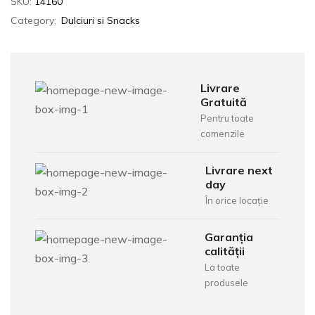
SKU:
14160
Category:
Dulciuri si Snacks
Livrare
Gratuită
Pentru toate
comenzile
Livrare next
day
În orice locație
Garanția
calității
La toate
produsele