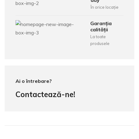
day
În orice locație
Garanția
calității
La toate
produsele
Ai o întrebare?
Contactează-ne!