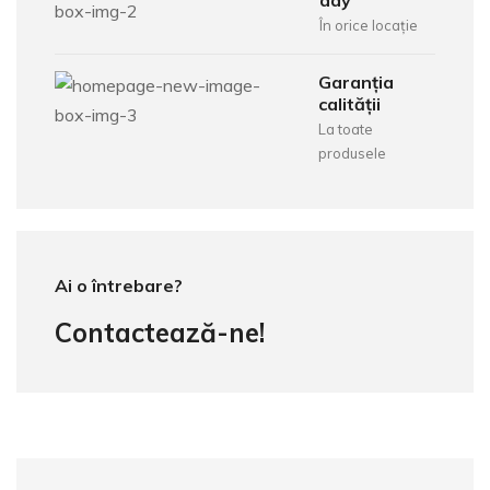
day
În orice locație
Garanția
calității
La toate
produsele
Ai o întrebare?
Contactează-ne!