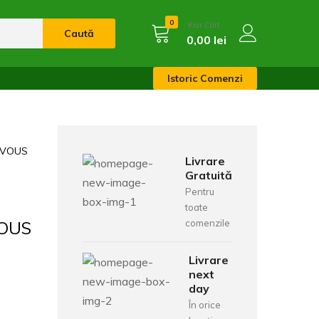
0
Your Cart
Caută
0,00
lei
Istoric Comenzi
-VOUS
Livrare
Gratuită
Pentru
toate
OUS
comenzile
Livrare
next
day
În orice