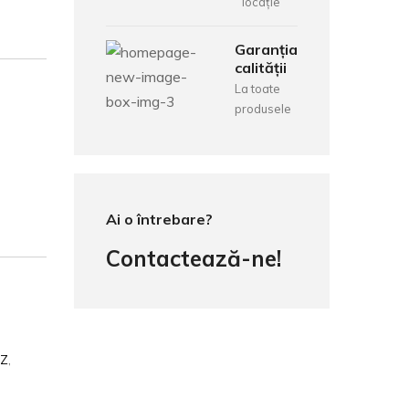
locație
Garanția
calității
La toate
produsele
Ai o întrebare?
Contactează-ne!
EZ
,