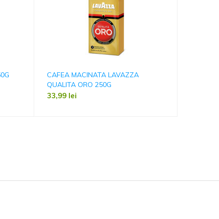
50G
CAFEA MACINATA LAVAZZA
CAFEA J
QUALITA ORO 250G
18 G
33,99
lei
2,19
lei