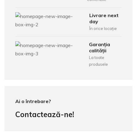
Livrare next
day
În orice locație
Garanția
calității
La toate
produsele
Ai o întrebare?
Contactează-ne!