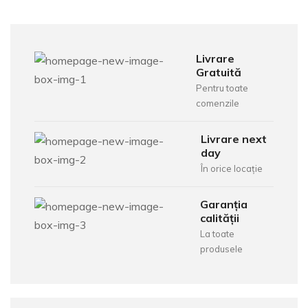
Livrare
Gratuită
Pentru toate
comenzile
Livrare next
day
În orice locație
Garanția
calității
La toate
produsele