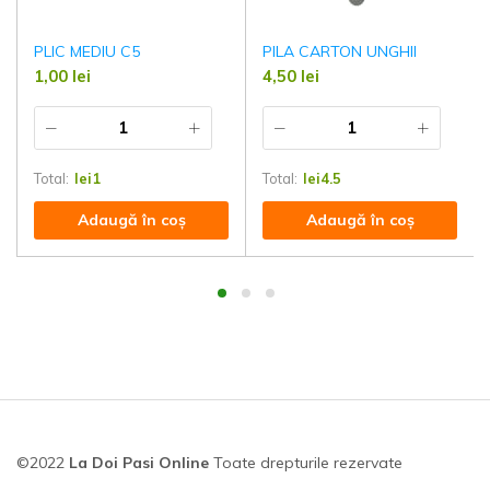
PLIC MEDIU C5
PILA CARTON UNGHII
1,00
lei
4,50
lei
Total:
lei
1
Total:
lei
4.5
Adaugă în coș
Adaugă în coș
©2022
La Doi Pasi Online
Toate drepturile rezervate