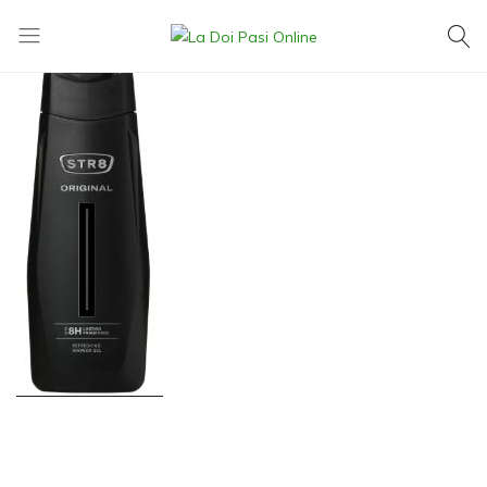
La
Exact
Doi
ce
Pasi
îți
Online
dorești,
la
cel
mai
mic
preț