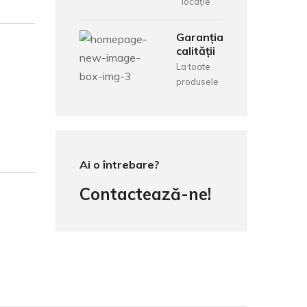
locație
Garanția
calității
La toate
produsele
Ai o întrebare?
Contactează-ne!