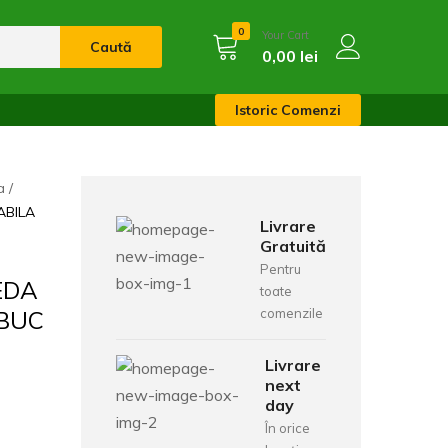
0
Your Cart
Caută
0,00
lei
Istoric Comenzi
a
ABILA
Livrare
Gratuită
Pentru
EDA
toate
2BUC
comenzile
Livrare
next
day
În orice