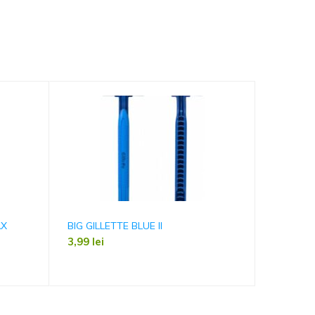
AX
BIG GILLETTE BLUE II
PILA CA
3,99
lei
4,50
lei