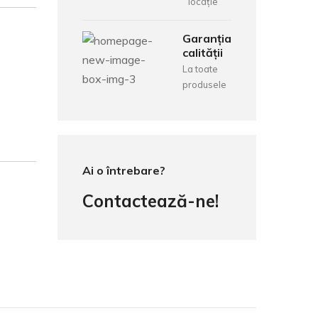
locație
Garanția
calității
La toate
produsele
Ai o întrebare?
Contactează-ne!