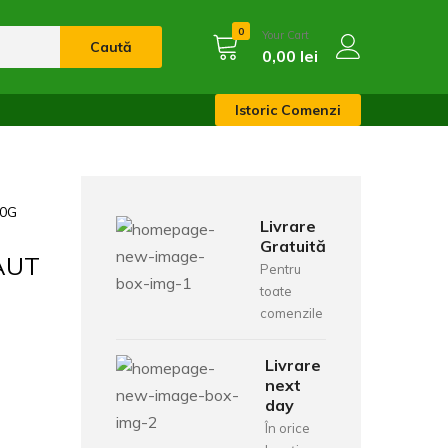
0
Your Cart
Caută
0,00
lei
Istoric Comenzi
30G
Livrare
Gratuită
AUT
Pentru
toate
comenzile
Livrare
next
day
În orice