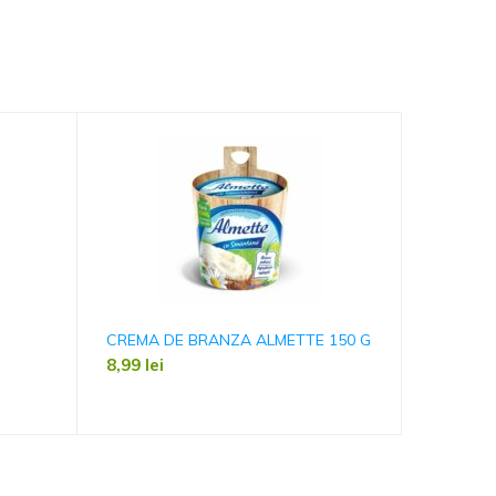
CREMA DE BRANZA ALMETTE 150 G
MULLER 
8,99
lei
12,49
le