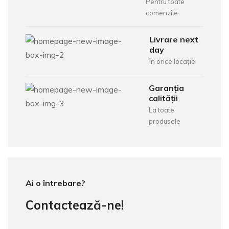
Pentru toate
comenzile
Livrare next
day
În orice locație
Garanția
calității
La toate
produsele
Ai o întrebare?
Contactează-ne!