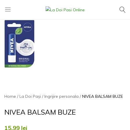
La
Exact
Doi
ce
Pasi
îți
Online
dorești,
la
cel
mai
mic
preț
Home
La Doi Pași
Ingrijire personala
NIVEA BALSAM BUZE
NIVEA BALSAM BUZE
15,99
lei