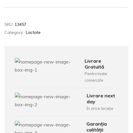
SKU:
13457
Category:
Lactate
Livrare
Gratuită
Pentru toate
comenzile
Livrare next
day
În orice locație
Garanția
calității