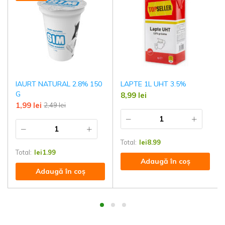
IAURT NATURAL 2.8% 150
LAPTE 1L UHT 3.5%
G
8,99
lei
1,99
lei
2,49
lei
Total:
lei
8.99
Total:
lei
1.99
Adaugă în coș
Adaugă în coș