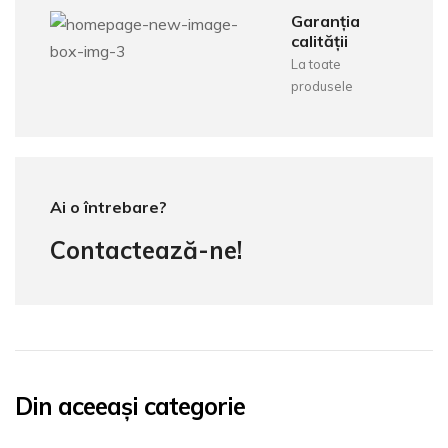
Garanția
calității
La toate
produsele
Ai o întrebare?
Contactează-ne!
Din aceeași categorie