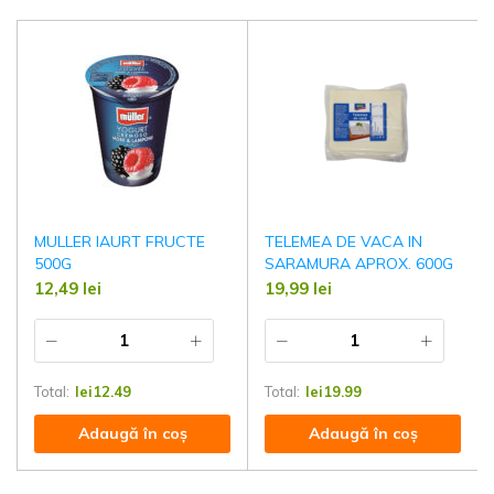
MULLER IAURT FRUCTE
TELEMEA DE VACA IN
500G
SARAMURA APROX. 600G
12,49
lei
19,99
lei
Total:
lei
12.49
Total:
lei
19.99
Adaugă în coș
Adaugă în coș