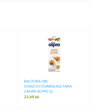
BAUTURA DIN
IAURT 2
SOIA/COCOS/MIGDALE FARA
9,99
lei
ZAHAR ALPRO 1L
23,49
lei