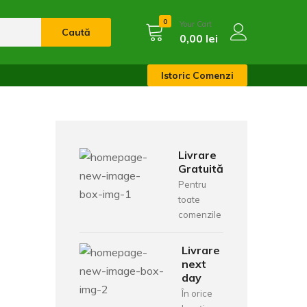
0
Your Cart
Caută
0,00
lei
Istoric Comenzi
Livrare
Gratuită
Pentru
toate
comenzile
Livrare
next
day
În orice