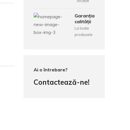
locație
Garanția
calității
La toate
produsele
Ai o întrebare?
Contactează-ne!