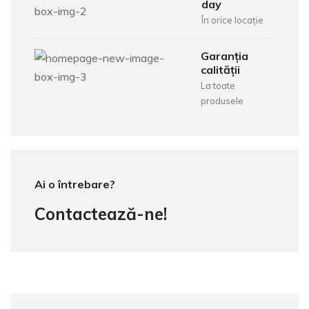
day
În orice locație
Garanția
calității
La toate
produsele
Ai o întrebare?
Contactează-ne!