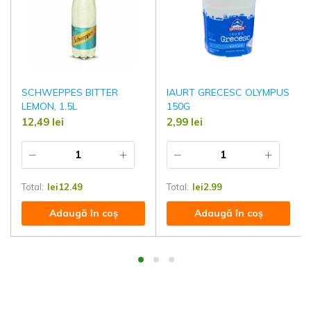
SCHWEPPES BITTER
IAURT GRECESC OLYMPUS
LEMON, 1.5L
150G
12,49
lei
2,99
lei
Total:
lei
12.49
Total:
lei
2.99
Adaugă în coș
Adaugă în coș