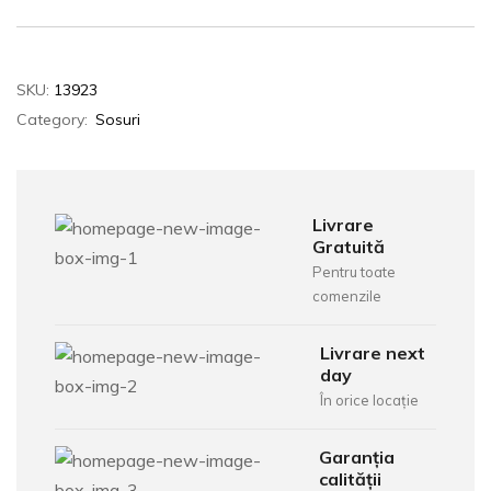
SKU:
13923
Category:
Sosuri
Livrare
Gratuită
Pentru toate
comenzile
Livrare next
day
În orice locație
Garanția
calității