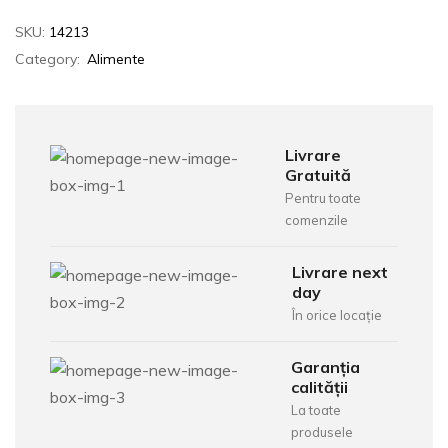
SKU:
14213
Category:
Alimente
Livrare
Gratuită
Pentru toate
comenzile
Livrare next
day
În orice locație
Garanția
calității
La toate
produsele